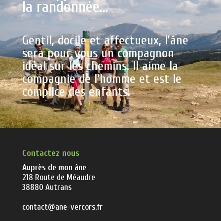
la randonnée…
Gentil, docile et affectueux, l’âne
sera pour vous un compagnon
idéal sur les chemins. Il aime la
compagnie de l’homme et est le
complice des enfants.
Contactez nous
Auprès de mon âne
218 Route de Méaudre
38880 Autrans
contact@ane-vercors.fr