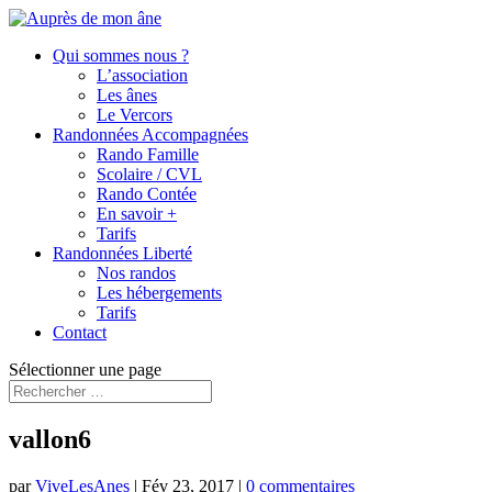
Qui sommes nous ?
L’association
Les ânes
Le Vercors
Randonnées Accompagnées
Rando Famille
Scolaire / CVL
Rando Contée
En savoir +
Tarifs
Randonnées Liberté
Nos randos
Les hébergements
Tarifs
Contact
Sélectionner une page
vallon6
par
ViveLesAnes
|
Fév 23, 2017
|
0 commentaires